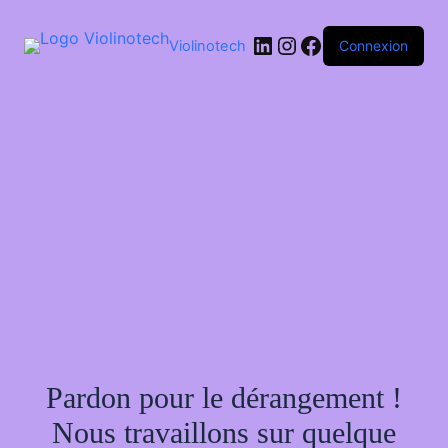
Passer
au
LinkedIn
Instagram
Facebook
contenu
Violinotech
Connexion
Pardon pour le dérangement !
Nous travaillons sur quelque