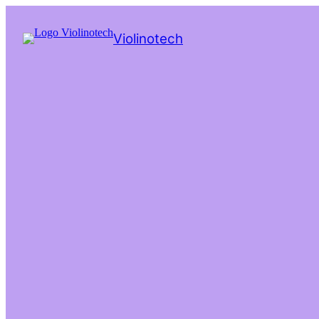
Passer
au
Violinotech
contenu