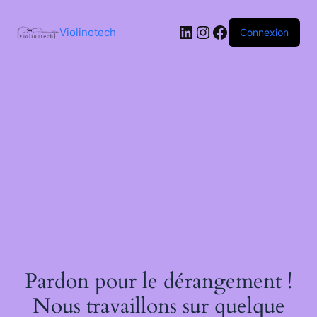
Passer
au
LinkedIn
Instagram
Facebook
contenu
Violinotech
Connexion
Pardon pour le dérangement !
Nous travaillons sur quelque